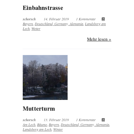
Einbahnstrasse
schorsch
14. Februar 2019
1 Kommentar
Bayern
,
Deutschland, Germany, Alemania
,
Landsberg am
Lech
,
Wetter
Mehr lesen »
Mutterturm
schorsch
13. Februar 2019
1 Kommentar
Am Lech
,
Bäume
,
Bayern
,
Deutschland, Germany, Alemania
,
Landsberg am Lech
,
Winter