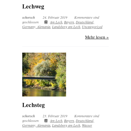
Lechweg
schorsch
24. Februar 2019
Kommentare sind
geschlossen
Am Lech
,
Bayern
,
Deutschland,
Germany, Alemania
,
Landsberg am Lech
,
Uncategorized
Mehr lesen »
Lechsteg
schorsch
23. Februar 2019
Kommentare sind
geschlossen
Am Lech
,
Bayern
,
Deutschland,
Germany, Alemania
,
Landsberg am Lech
,
Wasser