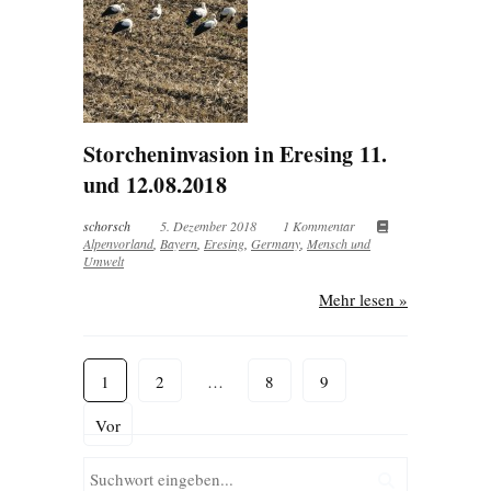
Storcheninvasion in Eresing 11.
und 12.08.2018
schorsch
5. Dezember 2018
1 Kommentar
Alpenvorland
,
Bayern
,
Eresing
,
Germany
,
Mensch und
Umwelt
Mehr lesen »
1
2
…
8
9
Vor