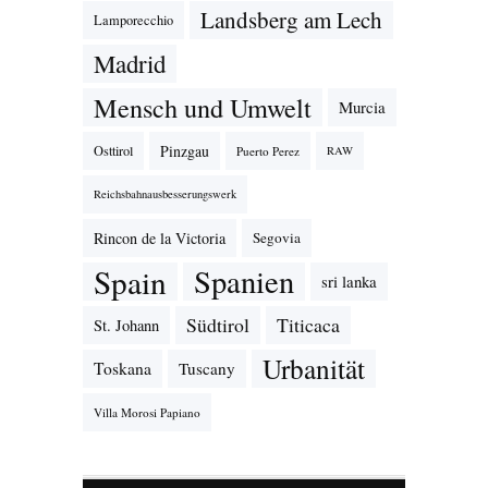
Landsberg am Lech
Lamporecchio
Madrid
Mensch und Umwelt
Murcia
Pinzgau
Osttirol
Puerto Perez
RAW
Reichsbahnausbesserungswerk
Rincon de la Victoria
Segovia
Spain
Spanien
sri lanka
Südtirol
Titicaca
St. Johann
Urbanität
Toskana
Tuscany
Villa Morosi Papiano