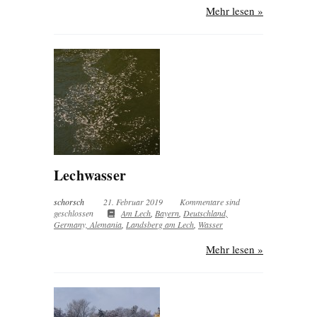
Mehr lesen »
Lechwasser
schorsch
21. Februar 2019
Kommentare sind
geschlossen
Am Lech
,
Bayern
,
Deutschland,
Germany, Alemania
,
Landsberg am Lech
,
Wasser
Mehr lesen »