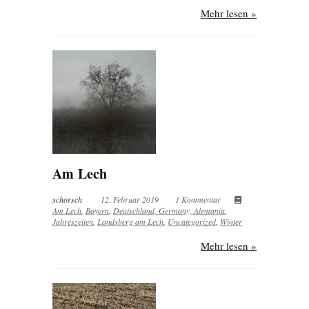
Mehr lesen »
Am Lech
schorsch
12. Februar 2019
1 Kommentar
Am Lech
,
Bayern
,
Deutschland, Germany, Alemania
,
Jahreszeiten
,
Landsberg am Lech
,
Uncategorized
,
Winter
Mehr lesen »