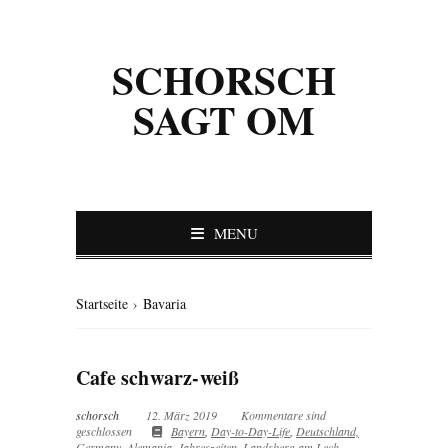
SCHORSCH
SAGT OM
MENU
Startseite
›
Bavaria
Cafe schwarz-weiß
schorsch
12. März 2019
Kommentare sind
geschlossen
Bayern
,
Day-to-Day-Life
,
Deutschland,
Germany, Alemania
,
Jahreszeiten
,
Landsberg am Lech
,