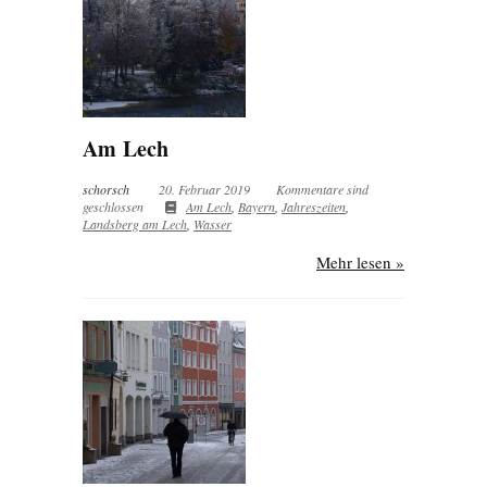
Am Lech
schorsch
20. Februar 2019
Kommentare sind
geschlossen
Am Lech
,
Bayern
,
Jahreszeiten
,
Landsberg am Lech
,
Wasser
Mehr lesen »