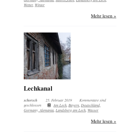
Wetter
,
Winter
Mehr lesen »
Lechkanal
schorsch
25. Februar 2019
Kommentare sind
geschlossen
Am Lech
,
Bayern
,
Deutschland,
Germany, Alemania
,
Landsberg am Lech
,
Wasser
Mehr lesen »