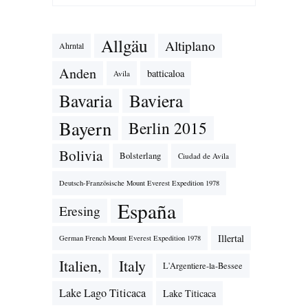
Allgäu
Altiplano
Ahrntal
Anden
batticaloa
Avila
Bavaria
Baviera
Bayern
Berlin 2015
Bolivia
Bolsterlang
Ciudad de Avila
Deutsch-Französische Mount Everest Expedition 1978
España
Eresing
Illertal
German French Mount Everest Expedition 1978
Italien,
Italy
L'Argentiere-la-Bessee
Lake Lago Titicaca
Lake Titicaca