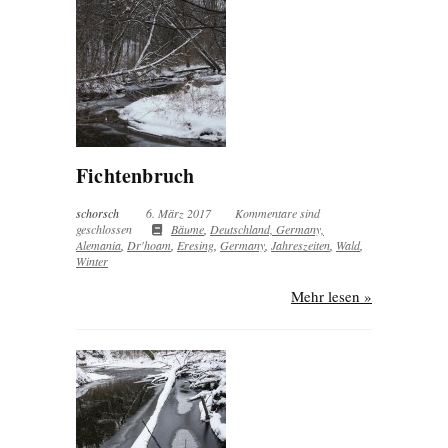
Fichtenbruch
schorsch
6. März 2017
Kommentare sind
geschlossen
Bäume
,
Deutschland, Germany,
Alemania
,
Dr'hoam
,
Eresing
,
Germany
,
Jahreszeiten
,
Wald
,
Winter
Mehr lesen »