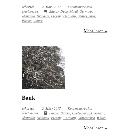
schorsch
4. März 2017
Kommentare sind
geschlossen
Bäume
,
Deutschland, Germany,
Alemania
,
Dr'hoam
,
Eresing
,
Germany
,
Jahreszeiten
,
Wasser
,
Winter
Mehr lesen »
Bank
schorsch
2. März 2017
Kommentare sind
geschlossen
Bäume
,
Bayern
,
Deutschland, Germany,
Alemania
,
Dr'hoam
,
Eresing
,
Germany
,
Jahreszeiten
,
Winter
Mehr lesen »