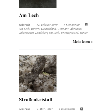
Am Lech
schorsch
12. Februar 2019
1 Kommentar
Am Lech
,
Bayern
,
Deutschland, Germany, Alemania
,
Jahreszeiten
,
Landsberg am Lech
,
Uncategorized
,
Winter
Mehr lesen »
Straßenkristall
schorsch
9. März 2017
1 Kommentar