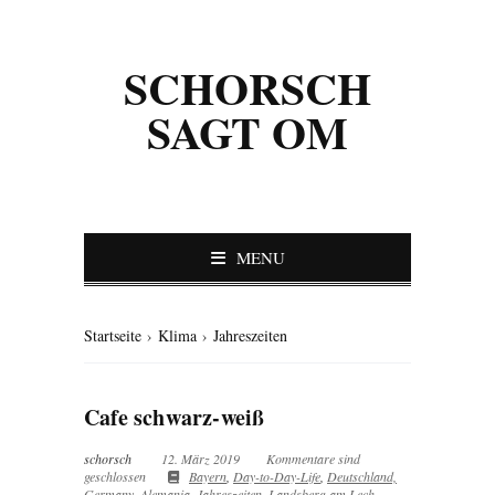
SCHORSCH
SAGT OM
MENU
Startseite
›
Klima
›
Jahreszeiten
Cafe schwarz-weiß
schorsch
12. März 2019
Kommentare sind
geschlossen
Bayern
,
Day-to-Day-Life
,
Deutschland,
Germany, Alemania
,
Jahreszeiten
,
Landsberg am Lech
,