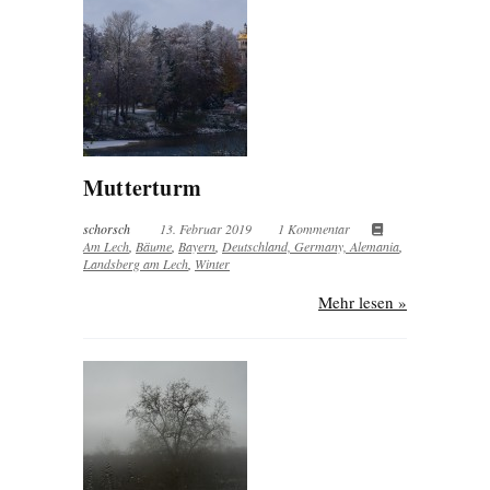
Mutterturm
schorsch
13. Februar 2019
1 Kommentar
Am Lech
,
Bäume
,
Bayern
,
Deutschland, Germany, Alemania
,
Landsberg am Lech
,
Winter
Mehr lesen »