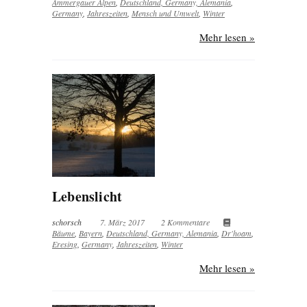
Ammergauer Alpen
,
Deutschland, Germany, Alemania
,
Germany
,
Jahreszeiten
,
Mensch und Umwelt
,
Winter
Mehr lesen »
Lebenslicht
schorsch
7. März 2017
2 Kommentare
Bäume
,
Bayern
,
Deutschland, Germany, Alemania
,
Dr'hoam
,
Eresing
,
Germany
,
Jahreszeiten
,
Winter
Mehr lesen »