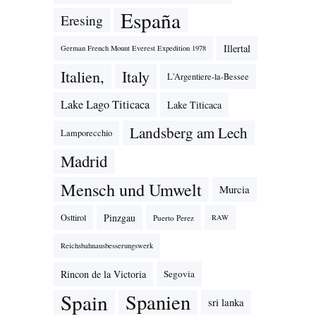
España
Eresing
Illertal
German French Mount Everest Expedition 1978
Italien,
Italy
L'Argentiere-la-Bessee
Lake Lago Titicaca
Lake Titicaca
Landsberg am Lech
Lamporecchio
Madrid
Mensch und Umwelt
Murcia
Pinzgau
Osttirol
Puerto Perez
RAW
Reichsbahnausbesserungswerk
Rincon de la Victoria
Segovia
Spain
Spanien
sri lanka