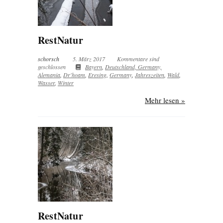
RestNatur
schorsch
5. März 2017
Kommentare sind
geschlossen
Bayern
,
Deutschland, Germany,
Alemania
,
Dr'hoam
,
Eresing
,
Germany
,
Jahreszeiten
,
Wald
,
Wasser
,
Winter
Mehr lesen »
RestNatur