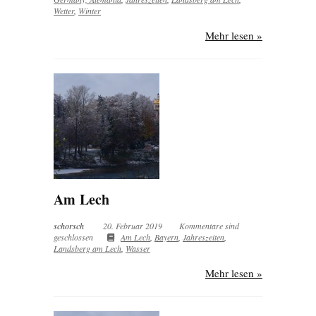
Wetter
,
Winter
Mehr lesen »
Am Lech
schorsch
20. Februar 2019
Kommentare sind
geschlossen
Am Lech
,
Bayern
,
Jahreszeiten
,
Landsberg am Lech
,
Wasser
Mehr lesen »