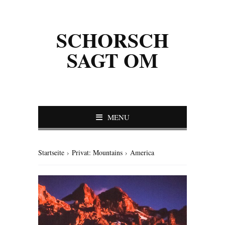
SCHORSCH
SAGT OM
MENU
Startseite
›
Privat: Mountains
›
America