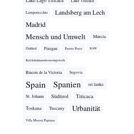
Lake Lago Titicaca
Lake Titicaca
Landsberg am Lech
Lamporecchio
Madrid
Mensch und Umwelt
Murcia
Pinzgau
Osttirol
Puerto Perez
RAW
Reichsbahnausbesserungswerk
Rincon de la Victoria
Segovia
Spain
Spanien
sri lanka
Südtirol
Titicaca
St. Johann
Urbanität
Toskana
Tuscany
Villa Morosi Papiano