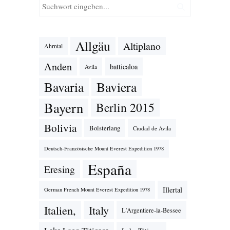
Allgäu
Altiplano
Ahrntal
Anden
batticaloa
Avila
Bavaria
Baviera
Bayern
Berlin 2015
Bolivia
Bolsterlang
Ciudad de Avila
Deutsch-Französische Mount Everest Expedition 1978
España
Eresing
Illertal
German French Mount Everest Expedition 1978
Italien,
Italy
L'Argentiere-la-Bessee