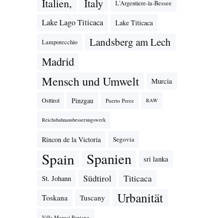
Italien,
Italy
L'Argentiere-la-Bessee
Lake Lago Titicaca
Lake Titicaca
Landsberg am Lech
Lamporecchio
Madrid
Mensch und Umwelt
Murcia
Pinzgau
Osttirol
Puerto Perez
RAW
Reichsbahnausbesserungswerk
Rincon de la Victoria
Segovia
Spain
Spanien
sri lanka
Südtirol
Titicaca
St. Johann
Urbanität
Toskana
Tuscany
Villa Morosi Papiano